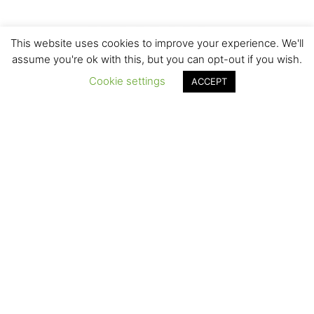
LET'S BE SOCIAL
This website uses cookies to improve your experience. We'll
assume you're ok with this, but you can opt-out if you wish.
Cookie settings
ACCEPT
ISCRIVITI SU YOUTUBE
SEGUICI SU FACEBOOK