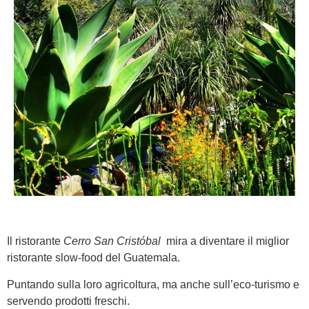
Il ristorante
Cerro San Cristóbal
mira a diventare il miglior
ristorante slow-food del Guatemala.
Puntando sulla loro agricoltura, ma anche sull’eco-turismo e
servendo prodotti freschi.